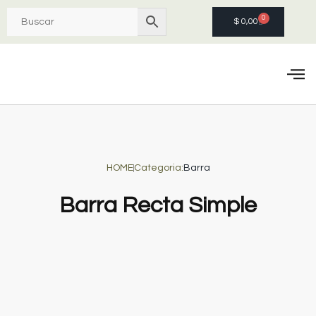
0
$
0,00
Quie
HOME
Categoria:
Barra
Barra Recta Simple