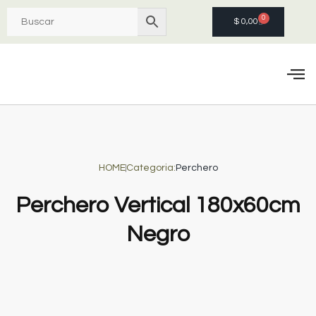
0
$
0,00
Quie
HOME
Categoria:
Perchero
Perchero Vertical 180x60cm
Negro