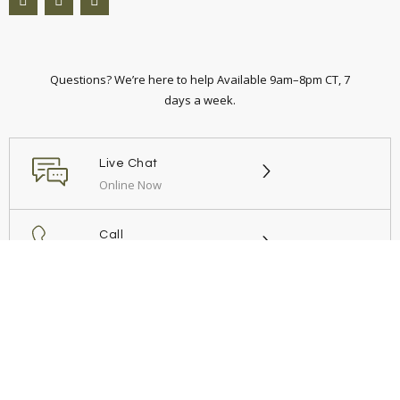
Questions? We’re here to help Available 9am–8pm CT, 7
days a week.
Live Chat
Online Now
Call
+54 9 11 6949 3812
Email
Send us a message