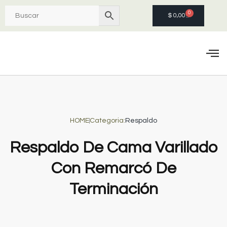
0
$
0,00
Quie
HOME
Categoria:
Respaldo
Respaldo De Cama Varillado
Con Remarcó De
Terminación