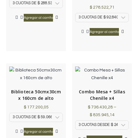
$
278.522,71
Agregar al carrito
Agregar al carrito
Biblioteca 50cmx30cm
Combo Mesa + Sillas
x 160cm de alto
Chenille x4
$
177.200,05
$
736.430,28
–
$
835.945,14
Agregar al carrito