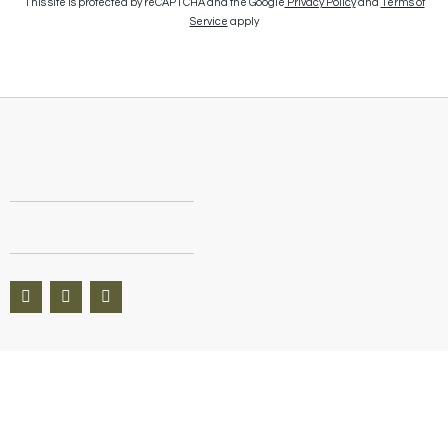
This site is protected by reCAPTCHA and the Google
Privacy Policy
and
Terms of
Service
apply
Questions? We’re here to help Available 9am–8pm CT, 7
days a week.