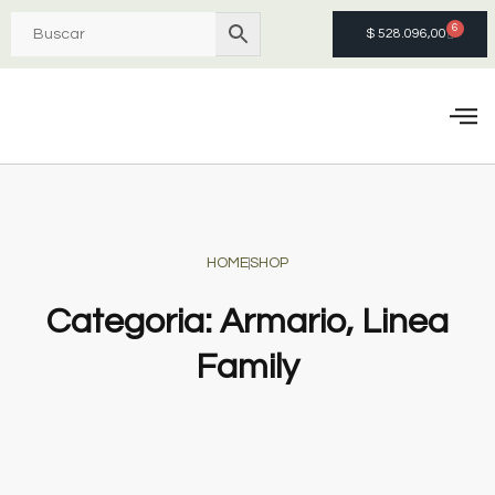
6
$
528.096,00
Quie
HOME
SHOP
Categoria:
Armario
,
Linea
Family