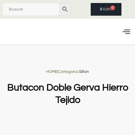
0
$
0,00
Quie
HOME
Categoria:
Sillon
Butacon Doble Gerva Hierro
Tejido