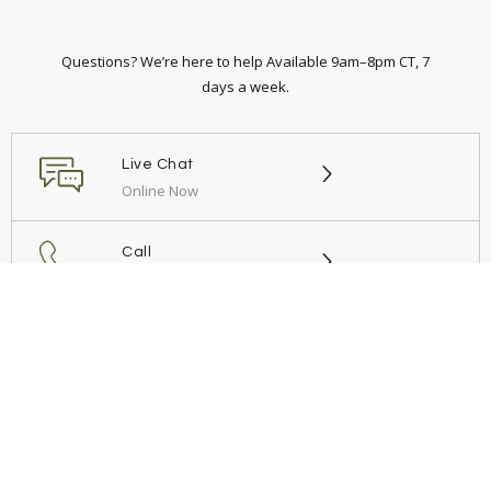
Questions? We’re here to help Available 9am–8pm CT, 7
days a week.
Live Chat
Online Now
Call
+54 9 11 6949 3812
Email
Send us a message