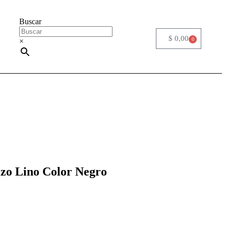
Buscar
$
0,00
0
×
izo Lino Color Negro