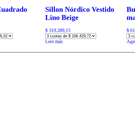
Cuadrado
Sillon Nórdico Vestido
Bu
Lino Beige
ma
$
319.289,15
$
61
Leer más
Agre