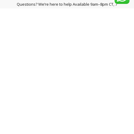
Questions? We’re here to help Available 9am–8pm CT, 7
days a week.
Live Chat
Online Now
Call
+54 9 11 6949 3812
Email
Send us a message
© 2026 Demonio Muebles