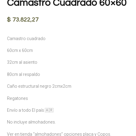
Camastro Cuadrado 60×60
$
73.822,27
Camastro cuadrado
60cm x 60cm
32cm al asiento
80cm al respaldo
Caño estructural negro 2cmx2cm
Regatones
Envío a todo El país 🇦🇷
No incluye almohadones.
Ver en tienda “almohadones” opciones placa y Copos.