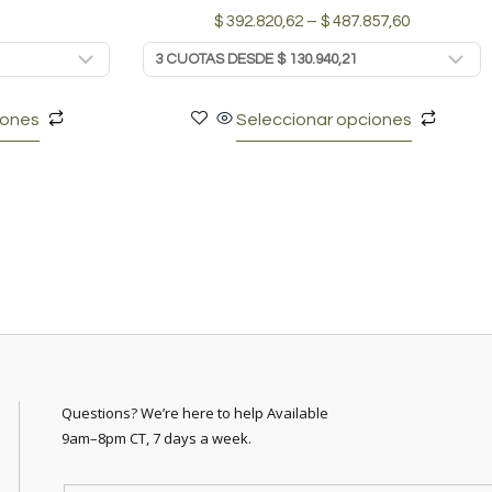
$
392.820,62
–
$
487.857,60
iones
Seleccionar opciones
Questions? We’re here to help Available
9am–8pm CT, 7 days a week.