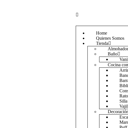
Home
Quienes Somos
Tienda
Almohado
Baño
Vani
Cocina co
Arr
Ban
Barr
Bibl
Con
Rat
Silla
Vajil
Decoración
Esca
Marc
Puff