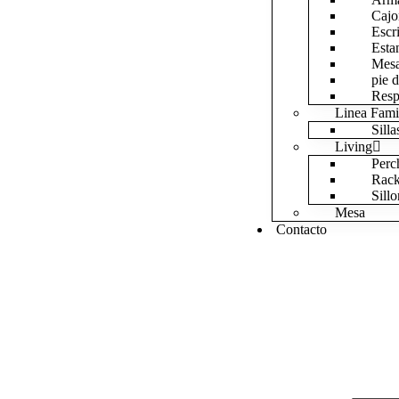
Cajo
Escri
Esta
Mesa
pie 
Resp
Linea Fami
Silla
Living
Perc
Rac
Sill
Mesa
Contacto