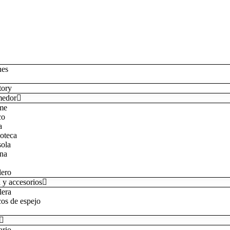
nes
tory
medor
me
co
a
ioteca
ola
na
lero
 y accesorios
lera
os de espejo
rio