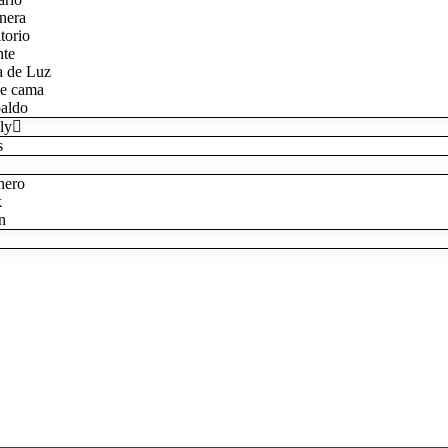
nera
torio
nte
 de Luz
de cama
aldo
ly
s
hero
k
on