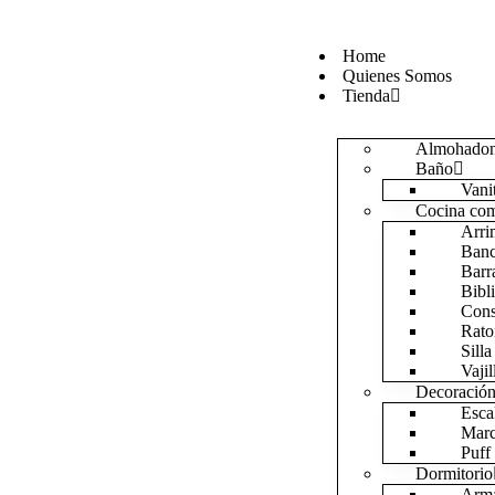
Home
Quienes Somos
Tienda
Almohado
Baño
Vani
Cocina co
Arri
Ban
Barr
Bibl
Cons
Rato
Silla
Vajil
Decoración
Esca
Marc
Puff
Dormitorio
Arma