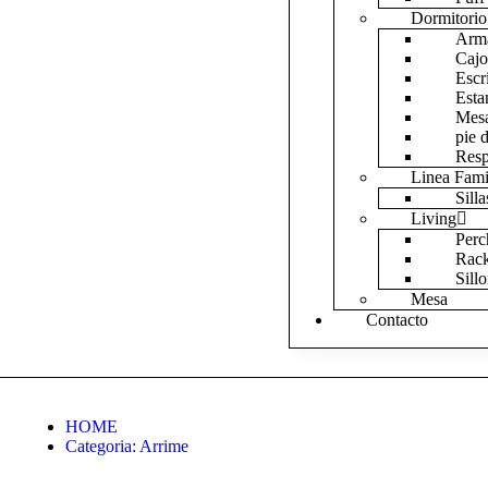
Dormitorio
Arm
Cajo
Escr
Esta
Mes
pie 
Resp
Linea Fami
Silla
Living
Perc
Rac
Sill
Mesa
Contacto
HOME
Categoria:
Arrime