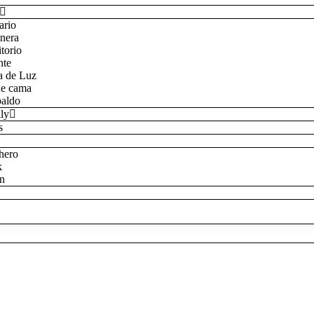
ario
nera
itorio
nte
a de Luz
de cama
aldo
ly
s
hero
k
on