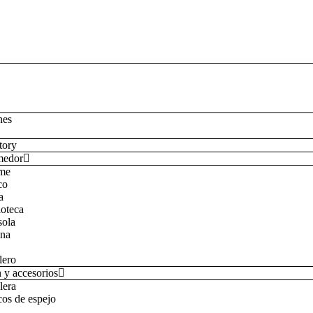
nes
tory
medor
ime
co
a
ioteca
sola
ona
lero
 y accesorios
lera
os de espejo