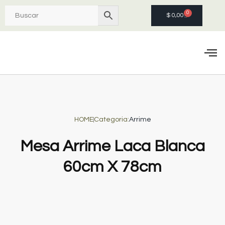
0
$
0,00
Quie
HOME
Categoria:
Arrime
Mesa Arrime Laca Blanca
60cm X 78cm