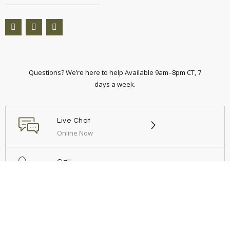
Questions? We’re here to help Available 9am–8pm CT, 7
days a week.
Live Chat
Online Now
Call
+54 9 11 6949 3812
Email
Send us a message