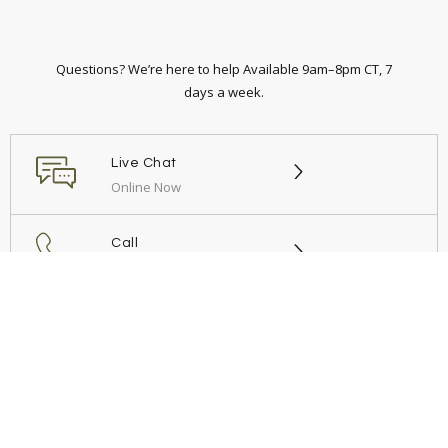
Questions? We’re here to help Available 9am–8pm CT, 7
days a week.
Live Chat
Online Now
Call
+54 9 11 6949 3812
Email
Send us a message